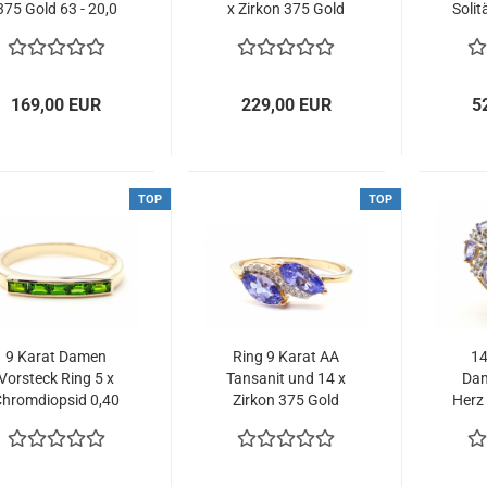
375 Gold 63 - 20,0
x Zirkon 375 Gold
Solit
mm Ø 5,63 ct.
63 - 20,0 mm Ø
- 18
4,01 ct.
169,00 EUR
229,00 EUR
5
TOP
TOP
9 Karat Damen
Ring 9 Karat AA
14
Vorsteck Ring 5 x
Tansanit und 14 x
Dam
hromdiopsid 0,40
Zirkon 375 Gold
Herz
ct. 375 Gold 57 -
0,88 ct. 57 - 18,0
63 -
18,0 mm
mm Ø