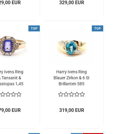
29,00 EUR
329,00 EUR
TOP
TOP
ry Ivens Ring
Harry Ivens Ring
 Tansanit &
Blauer Zirkon & 6 SI
sstopas 1,45
Brillanten 585
75 Gelbgold 66
Gelbgold 60 - 19,0
- 21,0 mm
mm
79,00 EUR
319,00 EUR