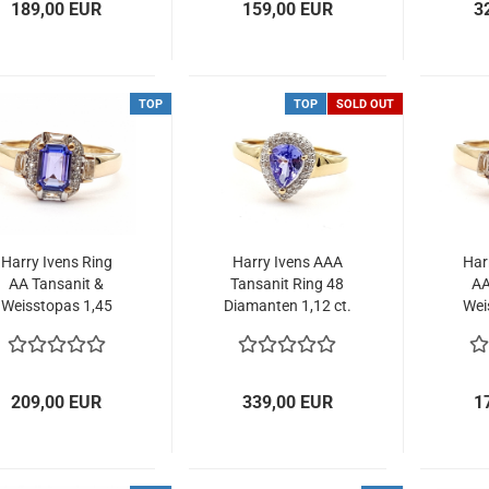
189,00 EUR
159,00 EUR
3
TOP
TOP
SOLD OUT
Harry Ivens Ring
Harry Ivens AAA
Har
AA Tansanit &
Tansanit Ring 48
AA
Weisstopas 1,45
Diamanten 1,12 ct.
Wei
t. 375 Gelbgold 60
585 Gelbgold 60 -
ct. 3
- 19,0 mm
19,0 mm
209,00 EUR
339,00 EUR
1