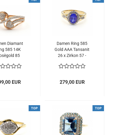
men Diamant
Damen Ring 585
ng 585 14K
Gold AAA Tansanit
osègold 85
26 x Zirkon 57 -
anten 0,20 ct.
18,0 mm 1,61 ct.
7 - 18,0 mm
99,00 EUR
279,00 EUR
TOP
TOP