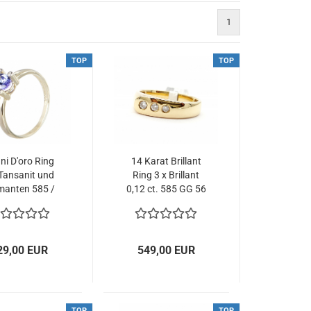
1
TOP
TOP
ni D'oro Ring
14 Karat Brillant
Tansanit und
Ring 3 x Brillant
manten 585 /
0,12 ct. 585 GG 56
 Gold 56 - 17,8
- 17,75 mm Ø
 Ø 2,21 ct.
29,00 EUR
549,00 EUR
TOP
TOP