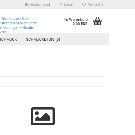
Deutschland
Login
Merkzettel
 Text können Sie im
Ihr Warenkorb
strationsbereich unter
0,00 EUR
nt Manager -> Header
iten.
SCHMUCK
SCHMUCKETUIS (3)