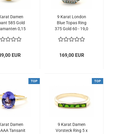
Karat Damen
9 Karat London
ant 585 Gold
Blue Topas Ring
iamanten 0,15
375 Gold 60 - 19,0
 63 - 20,0 mm
mm Ø 5,63 ct.
89,00 EUR
169,00 EUR
TOP
TOP
Karat Damen
9 Karat Damen
 AAA Tansanit
Vorsteck Ring 5 x