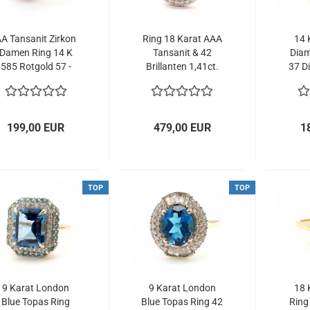
A Tansanit Zirkon
Ring 18 Karat AAA
14 
Damen Ring 14 K
Tansanit & 42
Diam
585 Rotgold 57 -
Brillanten 1,41ct.
37 D
18,0 mm 1,32 ct.
750 Rosègold 60 -
ct.
19,0 mm
199,00 EUR
479,00 EUR
1
TOP
TOP
9 Karat London
9 Karat London
18 
Blue Topas Ring
Blue Topas Ring 42
Ring