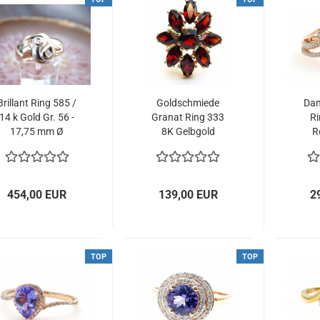
Brillant Ring 585 /
Goldschmiede
Da
14 k Gold Gr. 56 -
Granat Ring 333
Ri
17,75 mm Ø
8K Gelbgold
R
Handarbeit
Diam
Trachtenschmuck
5
454,00 EUR
139,00 EUR
2
TOP
TOP