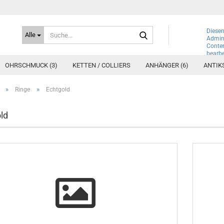
Suche...
Diesen
Alle
Admini
Conte
bearbe
OHRSCHMUCK (3)
KETTEN / COLLIERS
ANHÄNGER (6)
ANTIK
»
»
Ringe
Echtgold
ld