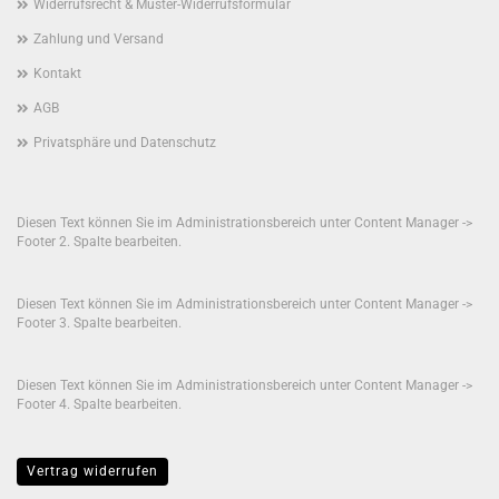
Widerrufsrecht & Muster-Widerrufsformular
Zahlung und Versand
Kontakt
AGB
Privatsphäre und Datenschutz
Diesen Text können Sie im Administrationsbereich unter Content Manager ->
Footer 2. Spalte bearbeiten.
Diesen Text können Sie im Administrationsbereich unter Content Manager ->
Footer 3. Spalte bearbeiten.
Diesen Text können Sie im Administrationsbereich unter Content Manager ->
Footer 4. Spalte bearbeiten.
Vertrag widerrufen