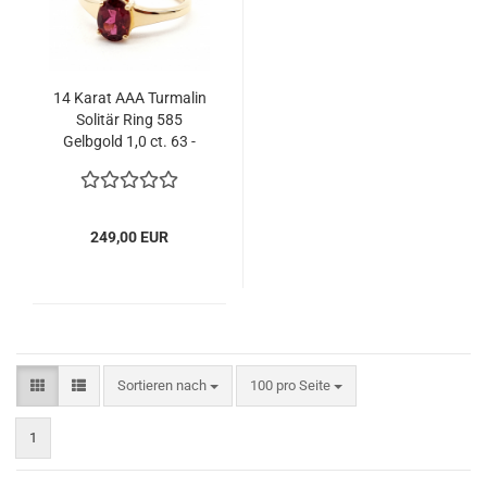
14 Karat AAA Turmalin
Solitär Ring 585
Gelbgold 1,0 ct. 63 -
20,0 mm
249,00 EUR
Sortieren nach
pro Seite
Sortieren nach
100 pro Seite
1