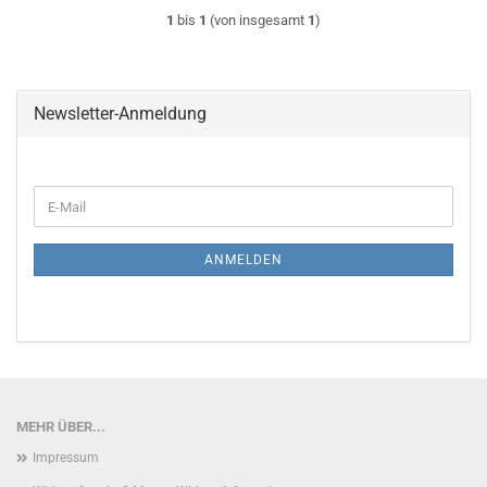
1
bis
1
(von insgesamt
1
)
Newsletter-Anmeldung
WEITER
E-
ZUR
Mail
NEWSLETTER-
ANMELDUNG
ANMELDEN
MEHR ÜBER...
Impressum